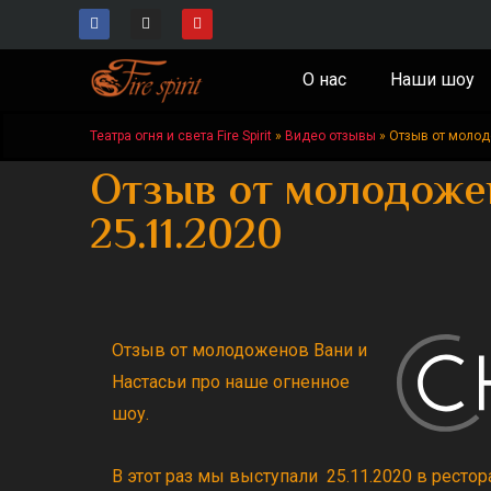
Перейти
F
I
Y
a
n
o
к
c
s
u
e
t
t
b
a
u
содержимому
О нас
Наши шоу
o
g
b
o
r
e
k
a
Театра огня и света Fire Spirit
»
Видео отзывы
»
Отзыв от молод
-
m
f
Отзыв от молодоже
25.11.2020
Отзыв от молодоженов Вани и
Настасьи про наше огненное
шоу.
В этот раз мы выступали 25.11.2020 в ресто