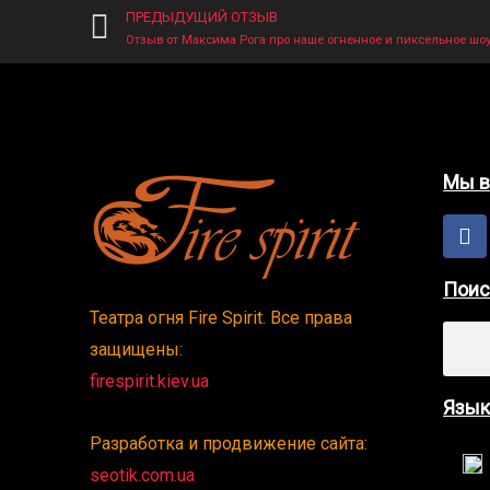
ПРЕДЫДУЩИЙ ОТЗЫВ
Prev
Отзыв от Максима Рога про наше огненное и пиксельное шоу 
Мы в 
F
a
c
e
Поис
b
Театра огня Fire Spirit. Все права
o
Searc
защищены:
o
k
firespirit.kiev.ua
Язык
Разработка и продвижение сайта:
seotik.com.ua