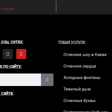
22.05.2021
соц. сетях:
Наши услуги:
I
Y
Огненное шоу в Киеве
n
o
s
u
t
t
к по сайту:
Огненное сердце
a
u
g
b
h
Холодные фонтаны
r
e
a
Тяжелый дым
m
 сайта:
Огненные буквы