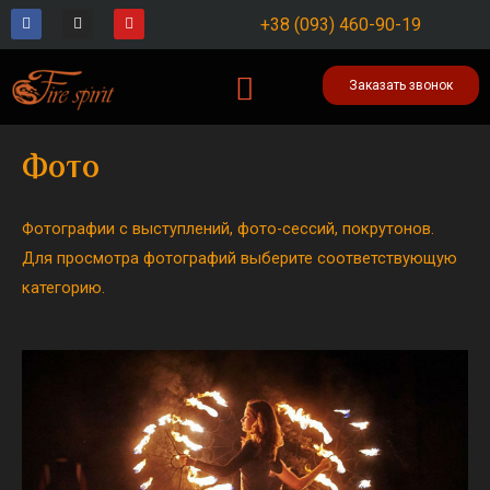
Перейти
F
I
Y
+38 (093) 460-90-19
a
n
o
к
c
s
u
e
t
t
содержимому
b
a
u
Заказать звонок
o
g
b
o
r
e
k
a
-
m
Наши шоу
Фото
f
Фотографии с выступлений, фото-сессий, покрутонов.
Для просмотра фотографий выберите соответствующую
категорию.