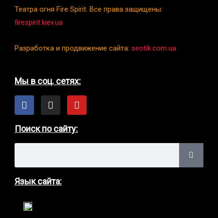
Театра огня Fire Spirit. Все права защищены:
firespirit.kiev.ua
Разработка и продвижение сайта:
seotik.com.ua
Мы в соц. сетях:
F
I
Y
a
n
o
c
s
u
e
t
t
Поиск по сайту:
b
a
u
o
g
b
Search
o
r
e
k
a
m
Язык сайта: